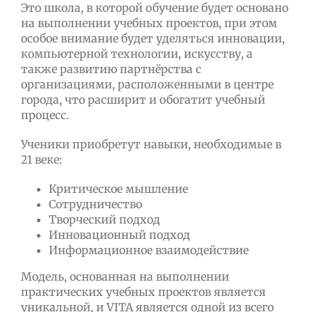
Это школа, в которой обучение будет основано
на выполнении учебных проектов, при этом
особое внимание будет уделяться инновации,
компьютерной технологии, искусству, а
также развитию партнёрства с
организациями, расположенными в центре
города, что расширит и обогатит учебный
процесс.
Ученики приобретут навыки, необходимые в
21 веке:
Критическое мышление
Сотрудничество
Творческий подход
Инновационный подход
Информационное взаимодействие
Модель, основанная на выполнении
практических учебных проектов является
уникальной, и VITA является одной из всего