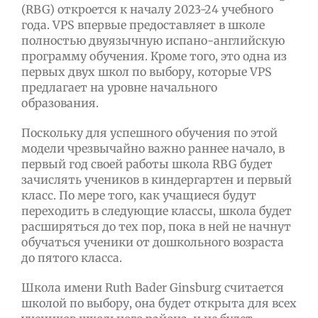
(RBG) откроется к началу 2023-24 учебного
года. VPS впервые предоставляет в школе
полностью двуязычную испано-английскую
программу обучения. Кроме того, это одна из
первых двух школ по выбору, которые VPS
предлагает на уровне начального
образования.
Поскольку для успешного обучения по этой
модели чрезвычайно важно раннее начало, в
первый год своей работы школа RBG будет
зачислять учеников в киндергартен и первый
класс. По мере того, как учащиеся будут
переходить в следующие классы, школа будет
расширяться до тех пор, пока в ней не начнут
обучаться ученики от дошкольного возраста
до пятого класса.
Школа имени Ruth Bader Ginsburg считается
школой по выбору, она будет открыта для всех