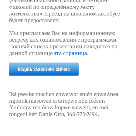
учеников школьного района, и не будет
«школой по определённому месту
жительства». Проезд на школьном автобусе
будет предоставлен.
Мы приглашаем Вас на информационную
встречу для ознакомления с программами.
Полный список презентаций находится на
данной странице
эта страница
.
ПОДАТЬ ЗАЯВЛЕНИЕ СЕЙЧАС
Iká pwe ke mochen epwe wor emén epwe ánea
ngonuk masowen ei taropwe nón fóósun
fénúomw ren ómw kopwe weweiti, en mei
tongeni kéri Dania Otto, 360-772-7494.