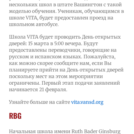
нескольких школ в штате Вашингтон с такой
моделью обучения. Ученикам, обучающимся в
школе VITA, будет предоставлен проезд на
школьном автобусе.
Школа VITA будет проводить День открытых
дверей: 15 марта в 5:00 вечера. Будут
предоставлены переводчики, говорящие на
русском и испанском языках. Пожалуйста,
как можно скорее сообщите нам, если Вы
планируете прийти на День открытых дверей
поскольку мест на этом мероприятии
ограничены. Первый этап подачи заявлений
начинается 21 февраля.
Узнайте больше на сайте
vita.vansd.org
RBG
Начальная школа имени Ruth Bader Ginsburg