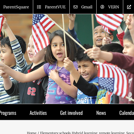
ParentSquare
ParentVUE
Gmail
VERN
Programs
Activities
Get involved
News
Calenda
Home
Elementary schools
Hybrid learning
remote learning
Seco