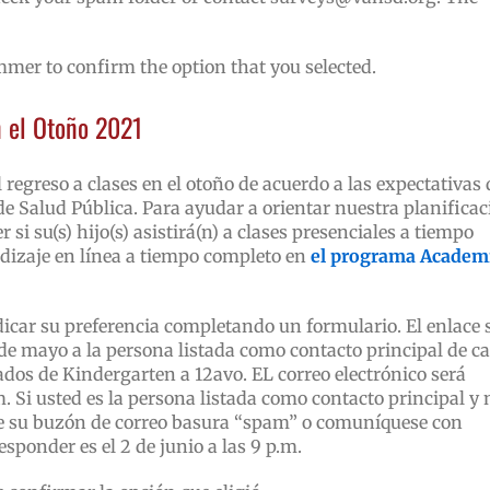
mmer to confirm the option that you selected.
n el Otoño 2021
l regreso a clases en el otoño de acuerdo a las expectativas 
de Salud Pública. Para ayudar a orientar nuestra planificac
si su(s) hijo(s) asistirá(n) a clases presenciales a tiempo
ndizaje en línea a tiempo completo en
el programa Academ
dicar su preferencia completando un formulario. El enlace 
4 de mayo a la persona listada como contacto principal de c
rados de Kindergarten a 12avo. EL correo electrónico será
Si usted es la persona listada como contacto principal y 
vise su buzón de correo basura “spam” o comuníquese con
sponder es el 2 de junio a las 9 p.m.