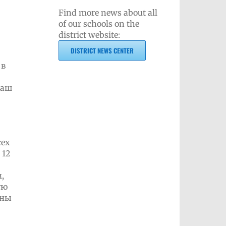
Find more news about all
of our schools on the
district website:
DISTRICT NEWS CENTER
 в
Ваш
сех
 12
,
ую
жны