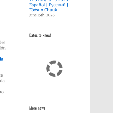
Español | Русский |
Fóósun Chuuk
June 15th, 2026
Dates to know!
del
ión
ia
se
ada
no
More news