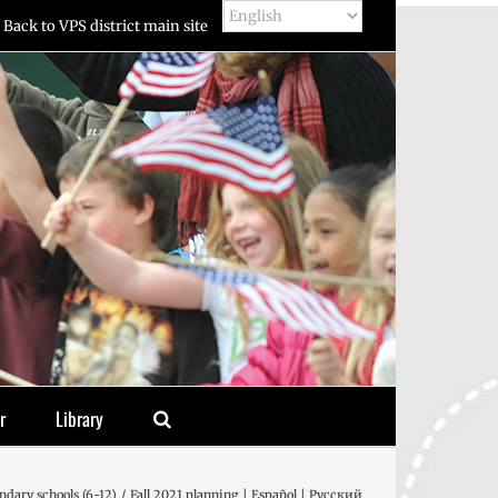
Back to VPS district main site
r
Library
ndary schools (6-12)
Fall 2021 planning | Español | Русский