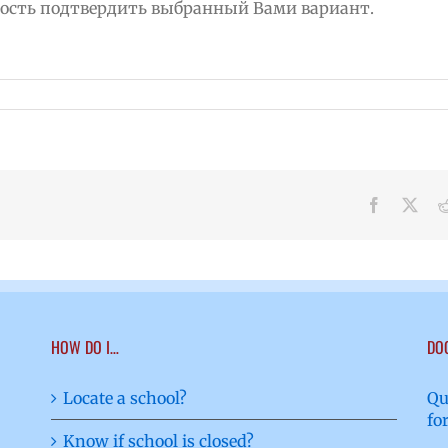
ность подтвердить выбранный Вами вариант.
Facebook
X
HOW DO I…
DO
Locate a school?
Qu
fo
Know if school is closed?