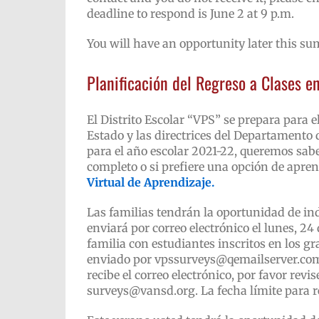
deadline to respond is June 2 at 9 p.m.
You will have an opportunity later this su
Planificación del Regreso a Clases e
El Distrito Escolar “VPS” se prepara para e
Estado y las directrices del Departamento 
para el año escolar 2021-22, queremos saber 
completo o si prefiere una opción de apre
Virtual de Aprendizaje.
Las familias tendrán la oportunidad de in
enviará por correo electrónico el lunes, 2
familia con estudiantes inscritos en los g
enviado por vpssurveys@qemailserver.com. 
recibe el correo electrónico, por favor re
surveys@vansd.org. La fecha límite para re