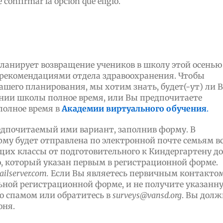
 confirmar la opción que eligió.
планирует возвращение учеников в школу этой осенью
 рекомендациями отдела здравоохранения. Чтобы
ашего планирования, мы хотим знать, будет(-ут) ли 
ании школы полное время, или Вы предпочитаете
полное время в
Академии виртуального обучения
.
редпочитаемый ими вариант, заполнив форму. В
орму будет отправлена по электронной почте семьям в
их классы от подготовительного к Киндергартену до
ю, который указан первым в регистрационной форме.
ilserver
.
com
.
Если Вы являетесь первичным контактом
льной регистрационной форме, и не получите указанн
со спамом или обратитесь в
surveys
@
vansd
.
org
. Вы дол
юня.