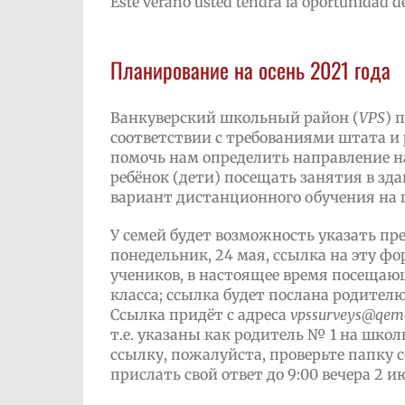
Este verano usted tendrá la oportunidad de
Планирование на осень 2021 года
Ванкуверский школьный район (
VPS
) 
соответствии с требованиями штата и
помочь нам определить направление н
ребёнок (дети) посещать занятия в зд
вариант дистанционного обучения на 
У семей будет возможность указать п
понедельник, 24 мая, ссылка на эту ф
учеников, в настоящее время посещающ
класса; ссылка будет послана родител
Ссылка придёт с адреса
vpssurveys
@
qema
т.е. указаны как родитель № 1 на шко
ссылку, пожалуйста, проверьте папку 
прислать свой ответ до 9:00 вечера 2 и