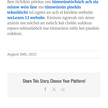
Ren tichikin póróus ren
túmwúnéóchúch ach sia
nómw wón line
me
túmwúnún pisekin
teknólóchi
nó ngeni an ach ei kinikin website
weLearn 1:1 website
. Kinisou ngonuk ren ómw
aninis me nóchei an néúch kei chóón sukkun
repwe néúnéúéóch me túmwúnú néúr kei pisekin
sukkun.
August 26th, 2022
Share This Story, Choose Your Platform!
Facebook
X
Reddit