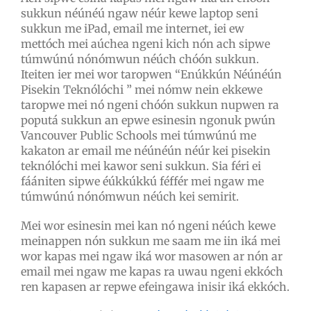
sukkun néúnéú ngaw néúr kewe laptop seni
sukkun me iPad, email me internet, iei ew
mettóch mei aúchea ngeni kich nón ach sipwe
túmwúnú nónómwun néúch chóón sukkun.
Iteiten ier mei wor taropwen “Enúkkún Néúnéún
Pisekin Teknólóchi ” mei nómw nein ekkewe
taropwe mei nó ngeni chóón sukkun nupwen ra
poputá sukkun an epwe esinesin ngonuk pwún
Vancouver Public Schools mei túmwúnú me
kakaton ar email me néúnéún néúr kei pisekin
teknólóchi mei kawor seni sukkun. Sia féri ei
fáániten sipwe éúkkúkkú féffér mei ngaw me
túmwúnú nónómwun néúch kei semirit.
Mei wor esinesin mei kan nó ngeni néúch kewe
meinappen nón sukkun me saam me iin iká mei
wor kapas mei ngaw iká wor masowen ar nón ar
email mei ngaw me kapas ra uwau ngeni ekkóch
ren kapasen ar repwe efeingawa inisir iká ekkóch.