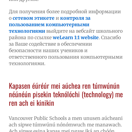
Для получения более подробной информации
о
сетевом этикете
и
контроля за
пользованием компьютерными
технологиями
выйдите на вебсайт школьного
района по ссылке
weLearn 1:1 website
. Спасибо
за Ваше содействие в обеспечении
безопасности наших учеников и
ответственного пользования компьютерными
технологиями.
Kapasen éúréúr mei aúchea ren túmwúnún
néúnéún pisekin teknólóchi (technology) me
ren ach ei kinikin
Vancouver Public Schools a men unusen aúcheani
ach sipwe túmwúnú nónómwuch me manawach.
Ach sipwe esina kapas mei ngaw iká an chóón