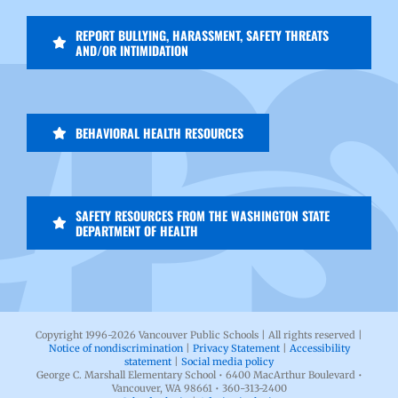
REPORT BULLYING, HARASSMENT, SAFETY THREATS
AND/OR INTIMIDATION
BEHAVIORAL HEALTH RESOURCES
SAFETY RESOURCES FROM THE WASHINGTON STATE
DEPARTMENT OF HEALTH
Copyright 1996-
2026 Vancouver Public Schools | All rights reserved |
Notice of nondiscrimination
|
Privacy Statement
|
Accessibility
statement
|
Social media policy
George C. Marshall Elementary School • 6400 MacArthur Boulevard •
Vancouver, WA 98661 • 360-313-2400